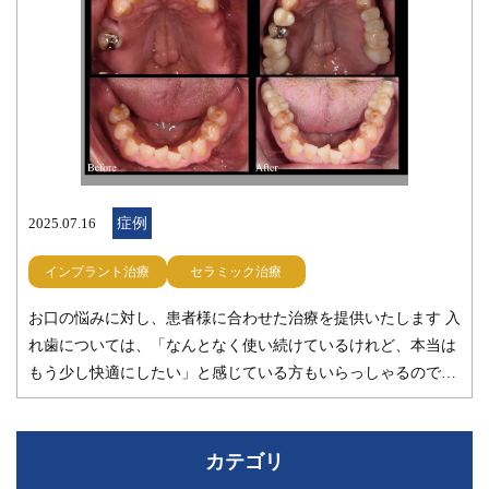
2025.07.16
症例
インプラント治療
セラミック治療
お口の悩みに対し、患者様に合わせた治療を提供いたします 入
れ歯については、「なんとなく使い続けているけれど、本当は
もう少し快適にしたい」と感じている方もいらっしゃるのでは
ないでしょうか。 実際、喋りにくさ・外れやすさ・違和感・食
べづらさなど、日々の生活の中でふとした不便を感じる場面も
あるかと思います。 特に今回の患者様のように、嘔吐反射が強
カテゴリ
く、上あごに入れ歯を入れるとむせてしまう方や、歯が抜ける