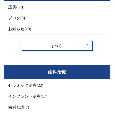
たびに入れ歯が大きくなって煩わしさを感じている方には、イ
症例
(39)
ンプラントという選択肢を知っていただくだけでも、日常生活
の質（QOL）を少し高めるきっかけになるのではないかと感じ
ブログ
(9)
ています。 今回治療を受けられたのは、70歳の男性で、お仕事
お知らせ
(10)
も現役で忙しくされている方でした。 そのため、治療はできる
限り身体への負担が少なくなるように計画し、腫れや痛みが長
引かない工夫を行いました。 また、骨を大きく増やすような処
すべて
置は避け、ショートインプラント（短めのインプラント）を活
用することで、よりシンプルかつ安全に治療を進められるよう
心がけました。 年齢やお仕事、生活スタイルは人それぞれで
す。 「入れ歯の違和感が気になる」「もっと自然に食事や会話
歯科治療
がしたい」と感じている方にとって、 インプラント治療がその
選択肢の一つになれば嬉しく思います。 どうぞお気軽にご相談
セラミック治療
(22)
ください。 みらい歯科 副院長 森 昂大 こちらもご参照
ください 横浜市桜木町の歯医者「みらい歯科」｜インプラント
インプラント治療
(17)
治療
歯科知識
(7)