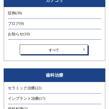
カテゴリ
いてみたいことがありましたら、 お気軽にご来院ください。
インプラント無料相談について 【対象者】 ・歯がない部位
症例
(39)
があり、インプラント治療を検討している方、またはそのご家
族 ・他院でインプラント治療を予定している方（セカンドオピ
ブログ
(9)
ニオン） ・インプラント治療について知りたい方 【内容】
お知らせ
(10)
・口腔内診査 ・CT撮影（必要な場合） ・カウンセリング ・他
院でインプラント治療予定の方の治療方針・費用・期間等の当
院との比較 ・当院のインプラント治療の特徴のご説明（メーカ
すべて
ー、メインテナンス、保証など） 【ご予約方法】 お電話でご
予約の方は、「インプラント無料相談希望」とお伝えくださ
い。 Webからご予約の方は、メニューで「インプラント無料相
談」をお選びいただきご予約ください。 皆様のご予約、お問
歯科治療
い合わせをお待ちしております。 みらい歯科 院長 出口
セラミック治療
(22)
インプラント治療
(17)
歯科知識
(7)