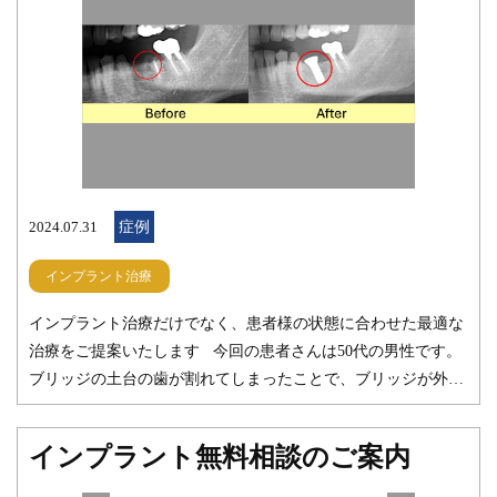
2024.07.31
症例
インプラント治療
インプラント治療だけでなく、患者様の状態に合わせた最適な
治療をご提案いたします 今回の患者さんは50代の男性です。
ブリッジの土台の歯が割れてしまったことで、ブリッジが外れ
てしまいました。この状態からの治療の選択肢は、 ・インプラ
ントを１本埋め入れる。 ・一番奥の差し歯を土台にして新しい
インプラント無料相談のご案内
ブリッジを作る。 の２つが現実的なプランだと思います。もち
ろん１本分の部分入れ歯を作るという方法もありますが、やは