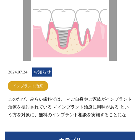
り入れ歯だとパカパカしたり、下に食べ物が入ったり、お肉な
ど歯応えのあるものが噛みにくかったりすることが多いです。
今回は、左下の一番奥の歯には大きな差し歯が入っていて、こ
の歯にこれ以上の力を加えると折れてしまうリスクが高いこ
と、また抜歯になってしまった６番目の歯の下には、インプラ
ントを支えるのには十分な骨が獲得できていることから、イン
プラント治療をお勧めしました。 インプラント治療によるメリ
ットは多いと思いますが、患者さんそれぞれの状況（年齢 全
身状態 お口の中の状態 来院できる回数）により最適な治療
2024.07.24
お知らせ
法は違ってくると思います。その方にとっての、最適な治療法
をご提案できればと思っております。 みらい歯科では、インプ
インプラント治療
ラント無料相談も実施しています。患者さんにとってインプラ
このたび、みらい歯科では、 ✓ご自身やご家族がインプラント
ント治療が適しているかどうかも含めてお話しておりますの
治療を検討されている ✓インプラント治療に興味がある とい
で、お気軽にご予約、ご来院ください。 こちらもご参照くだ
う方を対象に、無料のインプラント相談を実施することになり
さい。 インプラント治療｜みらい歯科 インプラント無料相談
ました。 ご相談では、インプラント治療の経験豊富な歯科医
のご案内|みらい歯科 みらい歯科 歯科医師 森昂大
師が丁寧にお話を伺います。 ご家族と一緒にお越しいただいて
も大丈夫です。 インプラント治療について、ご不安なことや聞