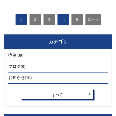
入れ歯が合わず、痛みを我慢しながら食事をしている」「入れ
歯がなくてもなんとか生活できてしまうために、長年そのまま
にしている」という方も多くいらっしゃいます。 そんな方の生
1
2
3
…
6
次へ »
活をより快適にする選択肢のひとつとして、インプラント治療
があります。 昔のように奥歯で左右バランスよくしっかり噛め
るようになることで、お食事を楽しめるようになりますし、何
カテゴリ
より他の歯への負担を減らし、将来的な悪影響を防ぐことにも
つながります。 今回の患者様の場合は、「できるだけ早くイン
プラントを入れたい」というご希望がありましたが、お口の中
症例
(39)
の状態が十分ではないことを説明し、まずは歯石取りや歯磨き
ブログ
(9)
の方法改善、歯ぐきの下の歯石を除去するSRPといった基本的
な歯周病治療を行いました。その上で、インプラントに進むこ
お知らせ
(10)
とに合意いただけたことが良い結果につながったと感じていま
す。 当院では、まずは歯周病治療をしっかりと行った上で、安
心して長く使っていただけるインプラント治療を心がけていま
すべて
す。 現在、入れ歯でお困りの方、インプラントをご検討中の
方、その他の治療方法についてお悩みの方も、どうぞお気軽に
ご相談ください。 みらい歯科 副院長 森 こちらもご参照