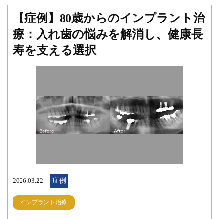
健康長寿を支える選択｜桜木町の歯医者｢みらい歯科｣ みらい歯
め、このような自然な色調を正確に再現することが審美的に非
科 院長 出口 真太郎
【症例】80歳からのインプラント治
常に重要です。 当院のジルコニアセラミックは、デンタルビジ
療：入れ歯の悩みを解消し、健康長
ョンという、馬車道アイランドタワー歯科に隣接する技工所の
方が作成してくれています。色調再現は技工士さんのテクニッ
寿を支える選択
クとセンスに依存するので、今回のような少数歯のケースはい
つも助けられています。 前歯の治療は、審美的な要求を満たす
ことは大前提です。加えて顎を誘導するという機能的に重要な
役割も持っています。 そのため当院での前歯の治療は、ただ綺
麗にするだけではなく、機能面（咀嚼・発音・清掃性）をしっ
かりと考慮して、常にお手入れしやすく、長くお口の中で使用
していけるように留意して治療を行っております。 また、今回
のように治療後の制約があるようなケースも可能な限り対応さ
せていただきます。他院で治療されたセラミックのメインテナ
ンスも受け付けておりますので、何か気になることがあればご
相談ください。 みらい歯科では様々なケースにご対応できるよ
2026.03.22
症例
う、患者様に治療の選択肢をご提示しております。 歯やお口周
インプラント治療
りに、お困りの症状や気になることがございましたら、どんな
些細なことでもどうぞお気軽にご相談ください。 こちらもご