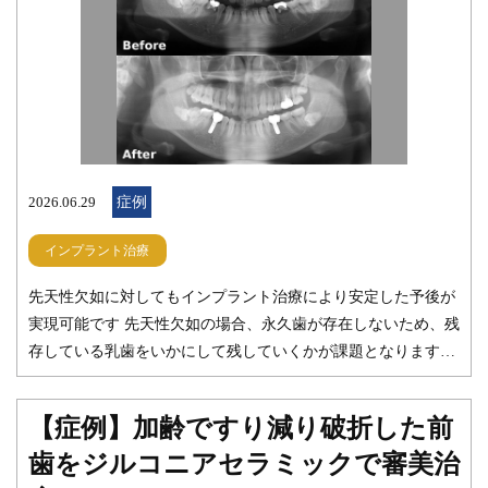
2026.06.29
症例
インプラント治療
先天性欠如に対してもインプラント治療により安定した予後が
実現可能です 先天性欠如の場合、永久歯が存在しないため、残
存している乳歯をいかにして残していくかが課題となります。
人によっては、４０代５０代でも残る方もいるのですが、多く
の方は若い年齢で抜歯を余儀なくされるケースが多いです。 今
【症例】加齢ですり減り破折した前
回は、年齢が２０歳を超えていて親知らずも出来上がってお
歯をジルコニアセラミックで審美治
り、骨の成熟がある程度進んでいたためインプラント治療を行
いました。１０代など、まだ骨が完成していない場合はインプ