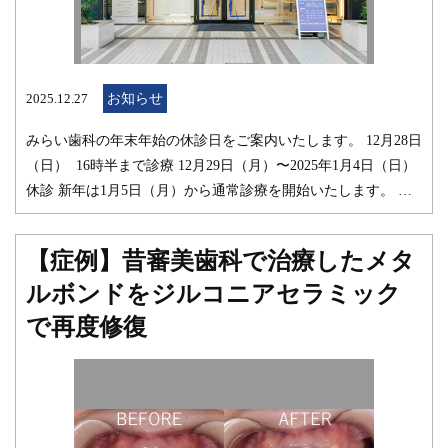
す。いつでもお気軽にお問い合わせください。 こちらもご参
照ください。 セラミック治療｜みらい歯科 【症例】前歯が噛
み合わない状態に対しジルコニアセラミックを用いて審美的・
機能的に回復｜みらい歯科 みらい歯科 院長 出口 真太郎
2025.12.27
お知らせ
みらい歯科の年末年始の休診日をご案内いたします。 12月28日
（日） 16時半まで診療 12月29日（月）〜2025年1月4日（日）
休診 新年は1月5日（月）から通常診療を開始いたします。 ご
不便をおかけいたしますが、よろしくお願い申し上げます。 み
らい歯科
【症例】昔審美歯科で治療したメタ
ルボンドをジルコニアセラミック
で再度修復