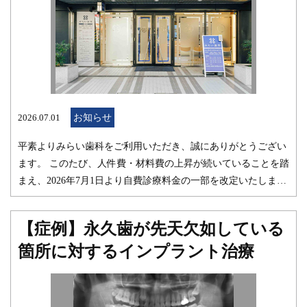
2026.07.01
お知らせ
平素よりみらい歯科をご利用いただき、誠にありがとうござい
ます。 このたび、人件費・材料費の上昇が続いていることを踏
まえ、2026年7月1日より自費診療料金の一部を改定いたしまし
た。改定額は現行価格よりおよそ5%の引き上げとなります。
患者様にはご負担をおかけすることとなり恐縮ですが、今後も
【症例】永久歯が先天欠如している
安心して通院いただける診療体制を維持するため、ご理解いた
箇所に対するインプラント治療
だけますようお願い申し上げます。 引き続きみらい歯科をよろ
しくお願い申し上げます。 みらい歯科