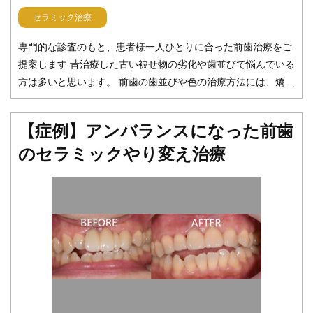
ご相談ください。丁寧なカウンセリングを行い、ご納得いただ
セラミック治療
いたうえで治療を進めてまいります。 こちらもご参照くださ
い。 インプラント治療｜みらい歯科 【症例】奥歯でしっかり
専門的な診査のもと、患者様一人ひとりに合った前歯治療をご
噛めるようインプラントで治療｜みらい歯科 みらい歯科 院
提案します 昔治療した古い被せ物の劣化や歯並びで悩んでいる
長 出口 真太郎
方は多いと思います。 前歯の歯並びや色の治療方法には、矯正
治療（ワイヤー矯正やマウスピース矯正）、セラミックによる
被せ物の治療、コンポジットレジンによる詰め物の治療、ホワ
【症例】アンバランスになった前歯
イトニングなど様々な治療のプランが挙げられると思います。
のセラミックやり変え治療
今回の患者様にも矯正治療を含めたプランもご提案しました
が、年齢や予算も踏まえると矯正治療は望まれませんでした。
時間と金額が許せば、左上２番目の歯は矯正治療の良い適応に
なり得るかと思います。 被せ物で直した代償として切削量は多
くなりましたが、幸い歯の神経は保存したまま被せ物を装着す
ることができました。またプラスチックの劣化に関しては、コ
ンポジットレジンによるやり直しをしましたので、ほぼ切削す
ることなくやりかえができました。 同じようなお悩みでも、年
齢やお口の中の状況、予算等で治療プランは様々です。みらい
歯科では、できる限り患者様それぞれにとって良い治療方法を