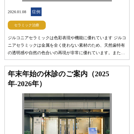
ご提案できたらと思っております。 前歯の見た目や古い被せ物
2026.01.08
症例
の劣化などでお悩みの方は、どうぞお気軽にご相談ください。
丁寧なカウンセリングを行い、ご納得いただいたうえで治療を
セラミック治療
進めてまいります。 こちらもご参照ください セラミック治療
| みらい歯科 みらい歯科 副院長 森
ジルコニアセラミックは色彩表現や機能に優れています ジルコ
ニアセラミックは金属を全く使わない素材のため、天然歯特有
の透明感や自然の色合いの再現が非常に優れています。また、
セラミックもジルコニアも非常に汚れが付きにくく、今回のよ
うな少し変則的な形態にも柔軟に対応することが可能です。も
年末年始の休診のご案内（2025
し今回の治療を健康保険内の素材で行った場合、汚れが溜ま
年-2026年）
り、将来的に虫歯になり抜歯の選択となるケースが多いです。
みらい歯科で使用しているジルコニアセラミックはデンタルビ
ジョンという馬車道アイランドタワー歯科に隣接する技工所の
方が作成してくれています。色調再現は技工士さんのテクニッ
クとセンスに依存するので、今回のような多数歯にわたるケー
スはいつも助けられています。 もし前歯で気になることや、お
悩みがあるようでしたら審美の無料相談も受け付けておりま