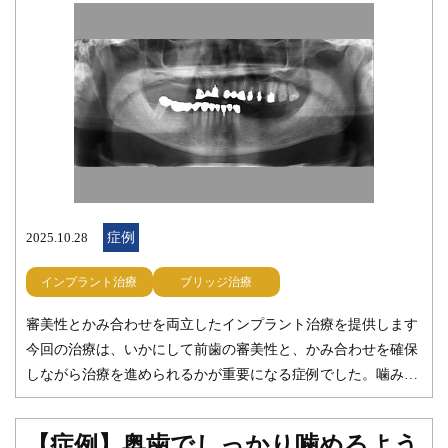
のテクニックとセンスに依存するので、今回のような多数歯に
わたる症例ではいつも助けられています。 もし歯のことで気に
なることや、お悩みがございましたら、審美の無料相談も受け
付けております。いつでもお気軽にお問い合わせください。
こちらもご参照ください。 セラミック治療｜みらい歯科 【症
例】前歯が噛み合わない状態に対しジルコニアセラミックを用
いて審美的・機能的に回復｜みらい歯科 みらい歯科 院長
出口 真太郎
2025.10.28
症例
インプラント治療
ブリッジ治療
審美性とかみ合わせを両立したインプラント治療を提供します
今回の治療は、いかにして前歯の審美性と、かみ合わせを確保
しながら治療を進められるかが重要になる症例でした。噛み合
わせの治療は、噛める様になってくると予想外の顎の動きなど
で、入れ歯に痛みが出たり折れたりと予想外のことが起こりま
【症例】奥歯でしっかり噛めるよう