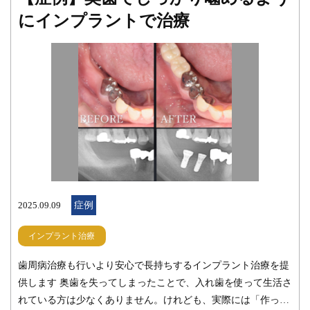
す。今回は患者様にご協力いただいて修理と調整を繰り返しな
にインプラントで治療
がら治療を進めていきました。 最終的にしっかり笑えてお食
事取れる様になって、久しぶりにお休みしていたスポーツもで
きる様になったと喜んでいただき本当に良かったと思います。
皆さんも何かお口の中でお困りのことがあれば、いつでもご相
談ください。 みらい歯科 院長 出口 真太郎 こちらもご
参照ください。 インプラント治療｜桜木町の歯医者「みらい歯
科」 虫歯治療・根管治療｜桜木町の歯医者「みらい歯科」
2025.09.09
症例
インプラント治療
歯周病治療も行いより安心で長持ちするインプラント治療を提
供します 奥歯を失ってしまったことで、入れ歯を使って生活さ
れている方は少なくありません。けれども、実際には「作った