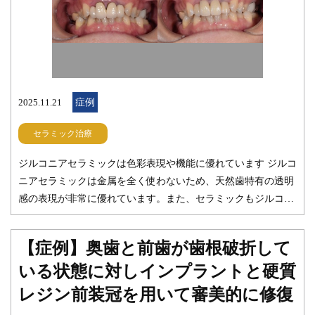
2025.11.21
症例
セラミック治療
ジルコニアセラミックは色彩表現や機能に優れています ジルコ
ニアセラミックは金属を全く使わないため、天然歯特有の透明
感の表現が非常に優れています。また、セラミックもジルコニ
アも非常に汚れが付きにくいため、今回のような少し変則的な
形態にも対応することが可能です。 今回の治療を健康保険内の
【症例】奥歯と前歯が歯根破折して
素材で行うと汚れがたまり、じきに虫歯になり抜歯の選択とな
いる状態に対しインプラントと硬質
るケースが多いです。 みらい歯科のジルコニアセラミックは、
デンタルビジョンという馬車道アイランドタワー 歯科に隣接す
レジン前装冠を用いて審美的に修復
る技工所の方が作成してくれています。 色調再現は技工士さん