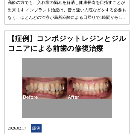
高齢の方でも、入れ歯の悩みを解消し健康長寿を目指すことが
参照ください セラミック治療｜みらい歯科 【症例】昔審美歯
出来ます インプラント治療は、昔と違い入院などをする必要も
科で治療したメタルボンドをジルコニアセラミックで再度修復
なく、ほとんどの治療が局所麻酔による日帰りで1時間から1時
｜みらい歯科 みらい歯科 院長 出口 真太郎
間半程度で行えるようになってきました。手術の当日からお食
事を取っていただくこともできますし、生活への制限なども歯
【症例】コンポジットレジンとジル
を抜いたときと同じような程度でできるようになってきまし
コニアによる前歯の修復治療
た。 ただ、高齢の方へのインプラント治療には注意点がいくつ
かあります。 まず、重度の全身疾患がないことです。もしある
場合は担当のお医者様へご相談をさせていただきインプラント
の治療を行うか、大学病院へのご紹介などをさせていただいて
おります。 もう1つは、インプラントが問題なく機能し始める
と、その分強く噛めるようになってくることです。インプラン
トは強いので問題ないのですが、年齢と共に歯のほうも弱くな
ってきますので、インプラントと噛み合う側の、神経のない歯
などが力負けして割れてしまうことがあります。ですので、イ
ンプラント治療後はマウスピースの装着をお願いするケースが
多くなっています。 歯やお口周りに、お困りの症状や気になる
2026.02.17
症例
ことがございましたら、どんな些細なことでもどうぞお気軽に