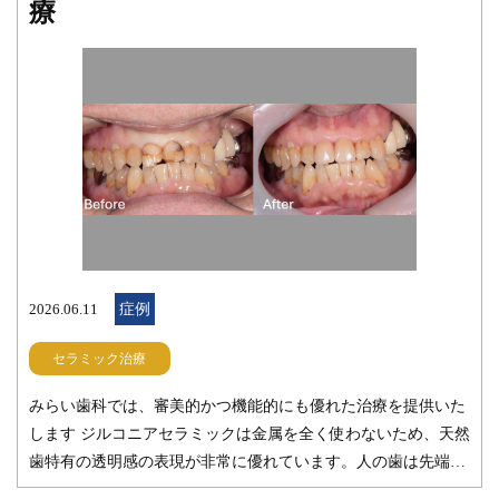
療
ラントの治療が難しいため、他の治療方法で様子を見る必要性
が出てきます。 乳歯は歯根が短いため、インプラントをする際
に骨を作る処置が少なくて済みます。そのため、予後が安定し
やすいのが特徴です。 みらい歯科では、様々な症例にご対応で
きるよう、患者様に治療の選択肢をご提示しております。 イン
プラントの治療が多数歯に渡る場合は噛み合わせや、歯周病の
有無など留意する点が多くあります。定期検診でインプラント
の清掃状態や、噛み合わせの状態などチェックをしっかりとさ
せていただければ、インプラントは非常に長い期間使用してい
くことができます。 みらい歯科では、歯の欠損部分の治療につ
いてインプラントだけでなく、その他多くの治療の選択肢を一
2026.06.11
症例
度しっかりとご説明させていただいてから皆様に選んでいただ
セラミック治療
くようにしています。 歯やお口周りにお困りの症状や気になる
ことがございましたら、どんな些細なことでも大丈夫ですの
みらい歯科では、審美的かつ機能的にも優れた治療を提供いた
で、どうぞお気軽にご相談ください。 こちらもご参照くださ
します ジルコニアセラミックは金属を全く使わないため、天然
い。 インプラント治療｜桜木町の歯医者「みらい歯科」 【症
歯特有の透明感の表現が非常に優れています。人の歯は先端に
例】８０歳からのインプラント治療：入れ歯の悩みを解消し、
行くほど薄くなり、青味がかった透明感が出てくる方が多いた